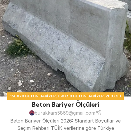
150X70 BETON BARIYER
,
150X90 BETON BARIYER
,
200X90
Beton Bariyer Ölçüleri
BETON BARIYER
,
BETON BARIYER
burakkars5869@gmail.com
Beton Bariyer Ölçüleri 2026: Standart Boyutlar ve
Seçim Rehberi TÜİK verilerine göre Türkiye