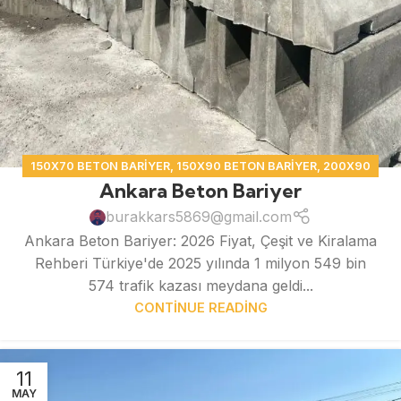
150X70 BETON BARIYER
,
150X90 BETON BARIYER
,
200X90
Ankara Beton Bariyer
BETON BARIYER
,
BETON BARIYER
burakkars5869@gmail.com
Ankara Beton Bariyer: 2026 Fiyat, Çeşit ve Kiralama
Rehberi Türkiye'de 2025 yılında 1 milyon 549 bin
574 trafik kazası meydana geldi...
CONTINUE READING
11
MAY