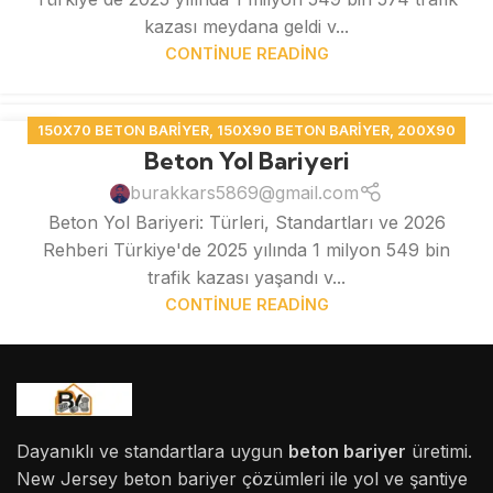
kazası meydana geldi v...
CONTINUE READING
150X70 BETON BARIYER
,
150X90 BETON BARIYER
,
200X90
11
Beton Yol Bariyeri
BETON BARIYER
,
BETON BARIYER
MAY
burakkars5869@gmail.com
Beton Yol Bariyeri: Türleri, Standartları ve 2026
Rehberi Türkiye'de 2025 yılında 1 milyon 549 bin
trafik kazası yaşandı v...
CONTINUE READING
Dayanıklı ve standartlara uygun
beton bariyer
üretimi.
New Jersey beton bariyer çözümleri ile yol ve şantiye