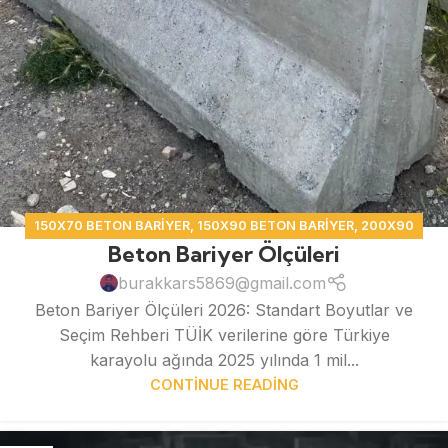
150X70 BETON BARIYER
,
150X90 BETON BARIYER
,
200X90
Beton Bariyer Ölçüleri
BETON BARIYER
,
BETON BARIYER
burakkars5869@gmail.com
Beton Bariyer Ölçüleri 2026: Standart Boyutlar ve
Seçim Rehberi TÜİK verilerine göre Türkiye
karayolu ağında 2025 yılında 1 mil...
CONTINUE READING