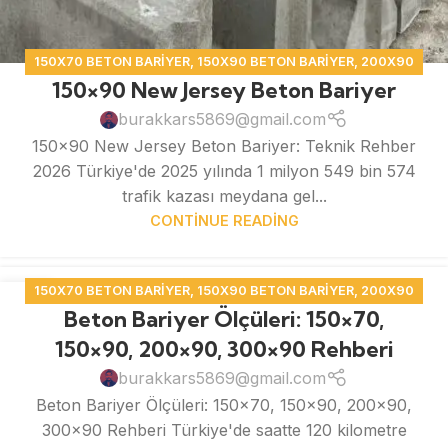
150X70 BETON BARIYER
,
150X90 BETON BARIYER
,
200X90
150×90 New Jersey Beton Bariyer
BETON BARIYER
,
BETON BARIYER
burakkars5869@gmail.com
150x90 New Jersey Beton Bariyer: Teknik Rehber
2026 Türkiye'de 2025 yılında 1 milyon 549 bin 574
trafik kazası meydana gel...
CONTINUE READING
150X70 BETON BARIYER
,
150X90 BETON BARIYER
,
200X90
13
Beton Bariyer Ölçüleri: 150×70,
BETON BARIYER
,
BETON BARIYER
MAY
150×90, 200×90, 300×90 Rehberi
burakkars5869@gmail.com
Beton Bariyer Ölçüleri: 150x70, 150x90, 200x90,
300x90 Rehberi Türkiye'de saatte 120 kilometre